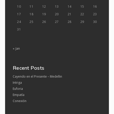
10
11
12
13
14
15
16
17
18
19
20
21
22
23
24
25
26
27
28
29
30
31
« Jan
Recent Posts
Cayendo en el Presente – Medellin
Intriga
Euforia
Empatía
Conexión