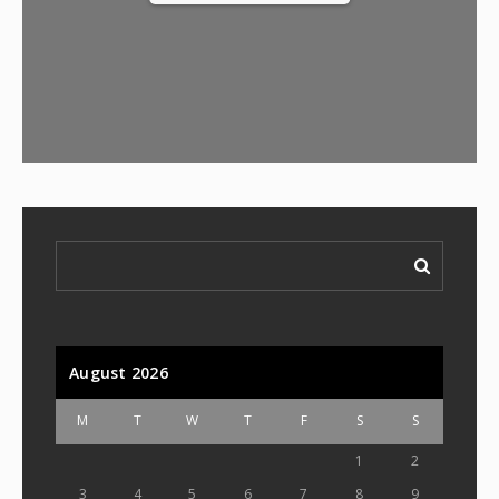
August 2026
M
T
W
T
F
S
S
1
2
3
4
5
6
7
8
9